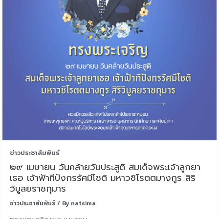
ข่าวประชาสัมพันธ์
๒๙ เมษายน วันคล้ายวันประสูติ สมเด็จพระเจ้าลูกยา
เธอ เจ้าฟ้าทีปังกรรัศมีโชติ มหาวชิโรตตมางกูร สิริ
วิบูลยราชกุมาร
ข่าวประชาสัมพันธ์
/ By
natsima