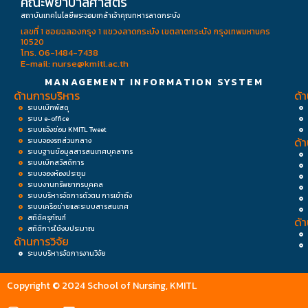
คณะพยาบาลศาสตร์
สถาบันเทคโนโลยีพระจอมเกล้าเจ้าคุณทหารลาดกระบัง
เลขที่ 1 ซอยฉลองกรุง 1 แขวงลาดกระบัง เขตลาดกระบัง กรุงเทพมหานคร
10520
โทร. 06-1484-7438
E-mail: nurse@kmitl.ac.th
MANAGEMENT INFORMATION SYSTEM
ด้านการบริหาร
ด้
ระบบเบิกพัสดุ
ระบบ e-office
ระบบแจ้งซ่อม KMITL Tweet
ด้
ระบบจองรถส่วนกลาง
ระบบฐานข้อมูลสารสนเทศบุคลากร
ระบบเบิกสวัสดิการ
ระบบจองห้องประชุม
ระบบงานทรัพยากรบุคคล
ระบบบริหารจัดการตัวตน การเข้าถึง
ระบบเครือข่ายและระบบสารสนเทศ
สถิติครุภัณฑ์
ด้
สถิติการใช้งบประมาณ
ด้านการวิจัย
ระบบบริหารจัดการงานวิจัย
Copyright © 2024 School of Nursing, KMITL