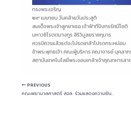
ทรงพระเจริญ
๒๙ เมษายน วันคล้ายวันประสูติ
สมเด็จพระเจ้าลูกยาเธอ เจ้าฟ้าทีปังกรรัศมีโชติ
มหาวชิโรตตมางกูร สิริวิบูลยราชกุมาร
ควรมิควรแล้วแต่จะโปรดเกล้าโปรดกระหม่อม
ข้าพระพุทธเจ้า คณะผู้บริหาร คณาจารย์ บุคลากร
สถาบันเทคโนโลยีพระจอมเกล้าเจ้าคุณทหารลาด
PREVIOUS
คณะพยาบาลศาสตร์ สจล. ร่วมแสดงความยินดีในโอกาสครบรอบ 10 ปี วันสถาปนาคณะแพทยศาสตร์