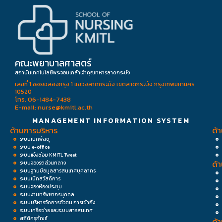
คณะพยาบาลศาสตร์
สถาบันเทคโนโลยีพระจอมเกล้าเจ้าคุณทหารลาดกระบัง
เลขที่ 1 ซอยฉลองกรุง 1 แขวงลาดกระบัง เขตลาดกระบัง กรุงเทพมหานคร
10520
โทร. 06-1484-7438
E-mail: nurse@kmitl.ac.th
MANAGEMENT INFORMATION SYSTEM
ด้านการบริหาร
ด้
ระบบเบิกพัสดุ
ระบบ e-office
ระบบแจ้งซ่อม KMITL Tweet
ด้
ระบบจองรถส่วนกลาง
ระบบฐานข้อมูลสารสนเทศบุคลากร
ระบบเบิกสวัสดิการ
ระบบจองห้องประชุม
ระบบงานทรัพยากรบุคคล
ระบบบริหารจัดการตัวตน การเข้าถึง
ระบบเครือข่ายและระบบสารสนเทศ
สถิติครุภัณฑ์
ด้