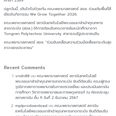
ศึกษา 2569
ปลูกวันนี้…เติบโตไปด้วยกัน คณะพยาบาลศาสตร์ สจล. ร่วมเติมพื้นที่สี
เขียวในกิจกรรม We Grow Together 2026
คณะพยาบาลศาสตร์ สถาบันเทคโนโลยีพระจอมเกล้าเจ้าคุณทหาร
ลาดกระบัง (สจล.) ให้การต้อนรับคณาจารย์และนักศึกษาจาก
Tongren Polytechnic University สาธารณรัฐประชาชนจีน
คณะพยาบาลศาสตร์ สจล. “ร่วมขับเคลื่อนความร่วมมือเพื่อยกระดับสุข
ภาวะของประชาชน”
Recent Comments
vndn88
บน
คณะพยาบาลศาสตร์ สถาบันเทคโนโลยี
พระจอมเกล้าเจ้าคุณทหารลาดกระบัง ยินดีต้อนรับ คณะผู้ทรง
วุฒิจากสภาการพยาบาลในการตรวจเยี่ยม และประเมินสถาบัน
การศึกษา วิชาการพยาบาลและการผดุงครรภ์ ณ ห้องประชุม
สภาสถาบัน ชั้น 9 วันที่ 2 ธันวาคม 2567
mplprodownload
บน
คณะพยาบาลศาสตร์ สถาบัน
เทคโนโลยีพระจอมเกล้าเจ้าคุณทหารลาดกระบัง ยินดีต้อนรับ