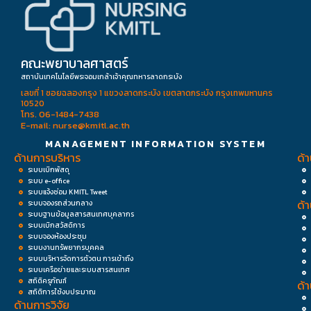
คณะพยาบาลศาสตร์
สถาบันเทคโนโลยีพระจอมเกล้าเจ้าคุณทหารลาดกระบัง
เลขที่ 1 ซอยฉลองกรุง 1 แขวงลาดกระบัง เขตลาดกระบัง กรุงเทพมหานคร
10520
โทร. 06-1484-7438
E-mail: nurse@kmitl.ac.th
MANAGEMENT INFORMATION SYSTEM
ด้านการบริหาร
ด้
ระบบเบิกพัสดุ
ระบบ e-office
ระบบแจ้งซ่อม KMITL Tweet
ด้
ระบบจองรถส่วนกลาง
ระบบฐานข้อมูลสารสนเทศบุคลากร
ระบบเบิกสวัสดิการ
ระบบจองห้องประชุม
ระบบงานทรัพยากรบุคคล
ระบบบริหารจัดการตัวตน การเข้าถึง
ระบบเครือข่ายและระบบสารสนเทศ
สถิติครุภัณฑ์
ด้
สถิติการใช้งบประมาณ
ด้านการวิจัย