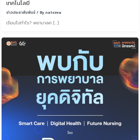
เทคโนโลยี
ข่าวประชาสัมพันธ์
/ By
natsima
เรียนไปทำไร? พยาบาลศ […]