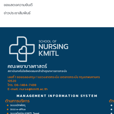
ขอแสดงความยินดี
ข่าวประชาสัมพันธ์
คณะพยาบาลศาสตร์
สถาบันเทคโนโลยีพระจอมเกล้าเจ้าคุณทหารลาดกระบัง
เลขที่ 1 ซอยฉลองกรุง 1 แขวงลาดกระบัง เขตลาดกระบัง กรุงเทพมหานคร
10520
โทร. 06-1484-7438
E-mail: nurse@kmitl.ac.th
MANAGEMENT INFORMATION SYSTEM
ด้านการบริหาร
ด้
ระบบเบิกพัสดุ
ระบบ e-office
ระบบแจ้งซ่อม KMITL Tweet