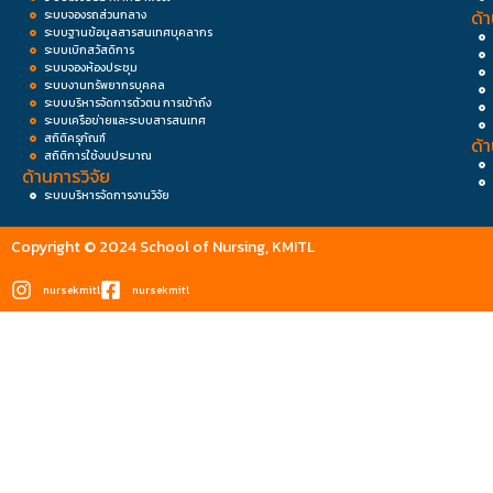
ด้
ระบบจองรถส่วนกลาง
ระบบฐานข้อมูลสารสนเทศบุคลากร
ระบบเบิกสวัสดิการ
ระบบจองห้องประชุม
ระบบงานทรัพยากรบุคคล
ระบบบริหารจัดการตัวตน การเข้าถึง
ระบบเครือข่ายและระบบสารสนเทศ
สถิติครุภัณฑ์
ด้
สถิติการใช้งบประมาณ
ด้านการวิจัย
ระบบบริหารจัดการงานวิจัย
Copyright © 2024 School of Nursing, KMITL
nursekmitl
nursekmitl