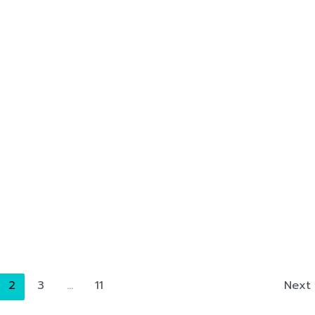
2
3
…
11
Next