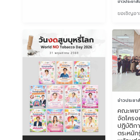
ข่าวประชาสั
ขอเชิญอาจ
ข่าวประชาส
คณะพยา
จัดโครง
ปฏิบัติก
ตระหนักร