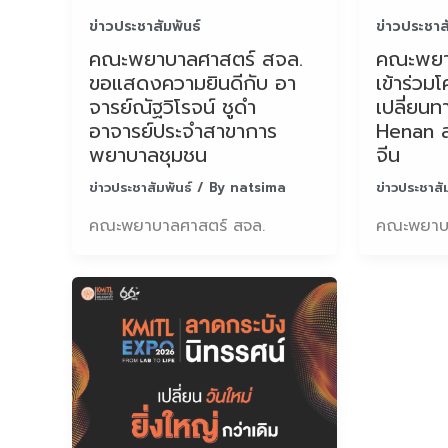
ข่าวประชาสัมพันธ์
ข่าวประชาส
คณะพยาบาลศาสตร์ สจล.
คณะพยา
ขอแสดงความยินดีกับ อา
เข้าร่ว
จารย์ณัฐวิโรจน์ ชูดำ
เปลี่ยน
อาจารย์ประจำสาขาการ
Henan 
พยาบาลชุมชน
จีน
ข่าวประชาสัมพันธ์
/ By
natsima
ข่าวประชาสั
คณะพยาบาลศาสตร์ สจล.
คณะพยาบา