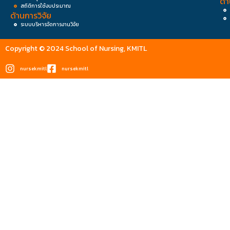
ด้
สถิติการใช้งบประมาณ
ด้านการวิจัย
ระบบบริหารจัดการงานวิจัย
Copyright © 2024 School of Nursing, KMITL
nursekmitl
nursekmitl