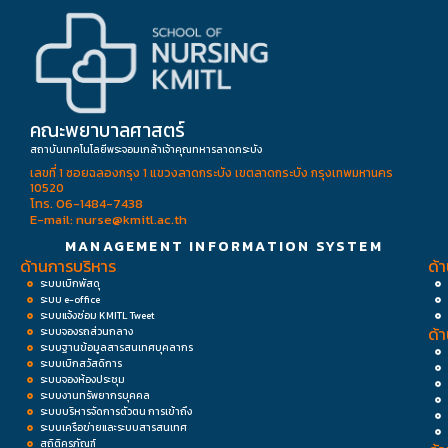
คณะพยาบาลศาสตร์
สถาบันเทคโนโลยีพระจอมเกล้าเจ้าคุณทหารลาดกระบัง
เลขที่ 1 ซอยฉลองกรุง 1 แขวงลาดกระบัง เขตลาดกระบัง กรุงเทพมหานคร
10520
โทร. 06-1484-7438
E-mail: nurse@kmitl.ac.th
MANAGEMENT INFORMATION SYSTEM
ด้านการบริหาร
ด้
ระบบเบิกพัสดุ
ระบบ e-office
ระบบแจ้งซ่อม KMITL Tweet
ด้
ระบบจองรถส่วนกลาง
ระบบฐานข้อมูลสารสนเทศบุคลากร
ระบบเบิกสวัสดิการ
ระบบจองห้องประชุม
ระบบงานทรัพยากรบุคคล
ระบบบริหารจัดการตัวตน การเข้าถึง
ระบบเครือข่ายและระบบสารสนเทศ
สถิติครุภัณฑ์