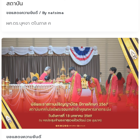
สถาบัน
ขอแสดงความยินดี
/ By
natsima
ผศ.ดร.บุหงา ตโนภาส ค
ขอแสดงความยินดี