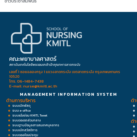
ข่าวประชาสัมพันธ์
คณะพยาบาลศาสตร์
สถาบันเทคโนโลยีพระจอมเกล้าเจ้าคุณทหารลาดกระบัง
เลขที่ 1 ซอยฉลองกรุง 1 แขวงลาดกระบัง เขตลาดกระบัง กรุงเทพมหานคร
10520
โทร. 06-1484-7438
E-mail: nurse@kmitl.ac.th
MANAGEMENT INFORMATION SYSTEM
ด้านการบริหาร
ด้
ระบบเบิกพัสดุ
ระบบ e-office
ระบบแจ้งซ่อม KMITL Tweet
ด้
ระบบจองรถส่วนกลาง
ระบบฐานข้อมูลสารสนเทศบุคลากร
ระบบเบิกสวัสดิการ
ระบบจองห้องประชุม