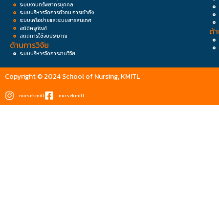
ระบบงานทรัพยากรบุคคล
ระบบบริหารจัดการตัวตน การเข้าถึง
ระบบเครือข่ายและระบบสารสนเทศ
สถิติครุภัณฑ์
ด้
สถิติการใช้งบประมาณ
ด้านการวิจัย
ระบบบริหารจัดการงานวิจัย
Copyright © 2024 School of Nursing, KMITL
nursekmitl
nursekmitl