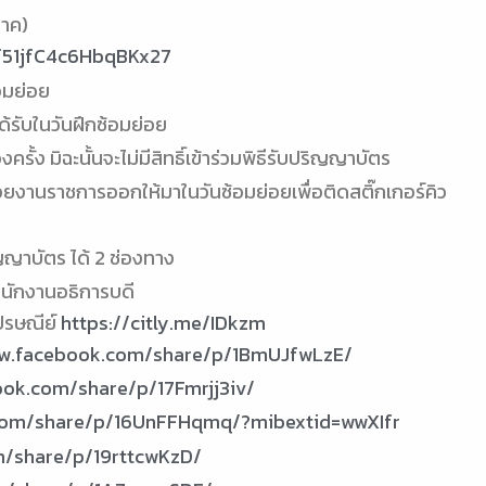
นาค)
/f51jfC4c6HbqBKx27
อมย่อย
ด้รับในวันฝึกซ้อมย่อย
ั้ง มิฉะนั้นจะไม่มีสิทธิ์เข้าร่วมพิธีรับปริญญาบัตร
วยงานราชการออกให้มาในวันซ้อมย่อยเพื่อติดสติ๊กเกอร์คิว
ิญญาบัตร ได้ 2 ช่องทาง
สำนักงานอธิการบดี
ปรษณีย์
https://citly.me/IDkzm
ww.facebook.com/share/p/1BmUJfwLzE/
ook.com/share/p/17Fmrjj3iv/
com/share/p/16UnFFHqmq/?mibextid=wwXIfr
m/share/p/19rttcwKzD/