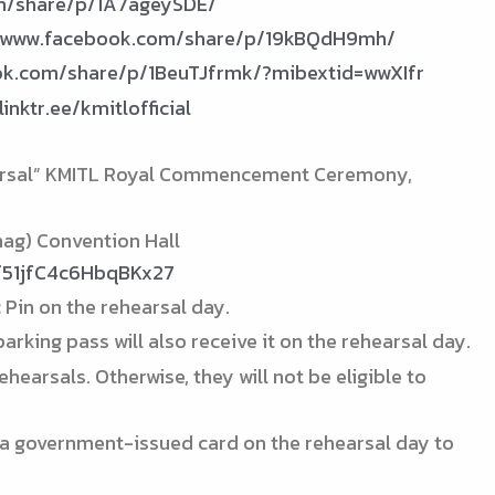
m/share/p/1A7ageySDE/
//www.facebook.com/share/p/19kBQdH9mh/
ok.com/share/p/1BeuTJfrmk/?mibextid=wwXIfr
linktr.ee/kmitlofficial
earsal” KMITL Royal Commencement Ceremony,
ag) Convention Hall
/f51jfC4c6HbqBKx27
Pin on the rehearsal day.
rking pass will also receive it on the rehearsal day.
hearsals. Otherwise, they will not be eligible to
 a government-issued card on the rehearsal day to