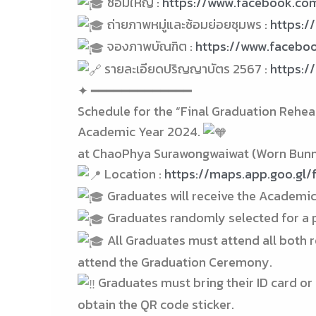
ซ้อมใหญ่ :
https://www.facebook.co
ถ่ายภาพหมู่และซ้อมย่อยชุมพร :
https:
จองภาพบัณฑิต :
https://www.facebo
รายละเอียดปริญญาบัตร 2567 :
https://
✦ ━━━━━━━━━━━━━
Schedule for the “Final Graduation Reh
Academic Year 2024.
at ChaoPhya Surawongwaiwat (Worn Bunn
Location :
https://maps.app.goo.gl
Graduates will receive the Academic 
Graduates randomly selected for a pa
All Graduates must attend all both re
attend the Graduation Ceremony.
Graduates must bring their ID card or
obtain the QR code sticker.