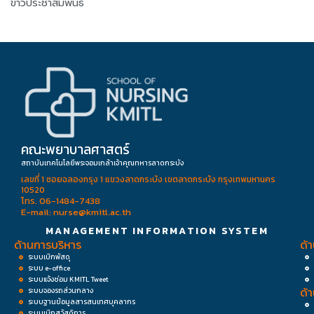
ข่าวประชาสัมพันธ์
คณะพยาบาลศาสตร์
สถาบันเทคโนโลยีพระจอมเกล้าเจ้าคุณทหารลาดกระบัง
เลขที่ 1 ซอยฉลองกรุง 1 แขวงลาดกระบัง เขตลาดกระบัง กรุงเทพมหานคร
10520
โทร. 06-1484-7438
E-mail: nurse@kmitl.ac.th
MANAGEMENT INFORMATION SYSTEM
ด้านการบริหาร
ด้
ระบบเบิกพัสดุ
ระบบ e-office
ระบบแจ้งซ่อม KMITL Tweet
ด้
ระบบจองรถส่วนกลาง
ระบบฐานข้อมูลสารสนเทศบุคลากร
ระบบเบิกสวัสดิการ