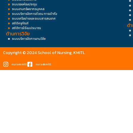
ระบบจองห้องประชุม
ระบบงานทรัพยากรบุคคล
ระบบบริหารจัดการตัวตน การเข้าถึง
ระบบเครือข่ายและระบบสารสนเทศ
สถิติครุภัณฑ์
ด้
สถิติการใช้งบประมาณ
ด้านการวิจัย
ระบบบริหารจัดการงานวิจัย
Copyright © 2024 School of Nursing, KMITL
nursekmitl
nursekmitl