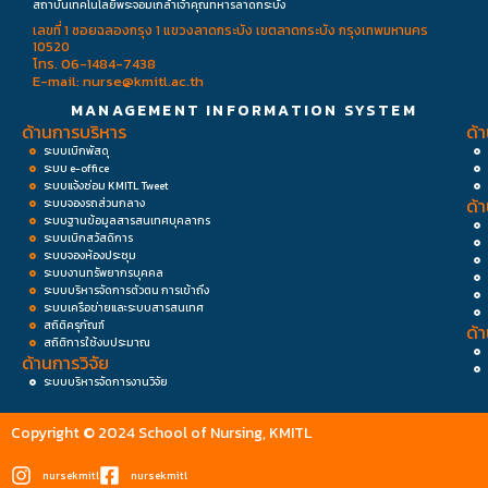
สถาบันเทคโนโลยีพระจอมเกล้าเจ้าคุณทหารลาดกระบัง
เลขที่ 1 ซอยฉลองกรุง 1 แขวงลาดกระบัง เขตลาดกระบัง กรุงเทพมหานคร
10520
โทร. 06-1484-7438
E-mail: nurse@kmitl.ac.th
MANAGEMENT INFORMATION SYSTEM
ด้านการบริหาร
ด้
ระบบเบิกพัสดุ
ระบบ e-office
ระบบแจ้งซ่อม KMITL Tweet
ด้
ระบบจองรถส่วนกลาง
ระบบฐานข้อมูลสารสนเทศบุคลากร
ระบบเบิกสวัสดิการ
ระบบจองห้องประชุม
ระบบงานทรัพยากรบุคคล
ระบบบริหารจัดการตัวตน การเข้าถึง
ระบบเครือข่ายและระบบสารสนเทศ
สถิติครุภัณฑ์
ด้
สถิติการใช้งบประมาณ
ด้านการวิจัย
ระบบบริหารจัดการงานวิจัย
Copyright © 2024 School of Nursing, KMITL
nursekmitl
nursekmitl