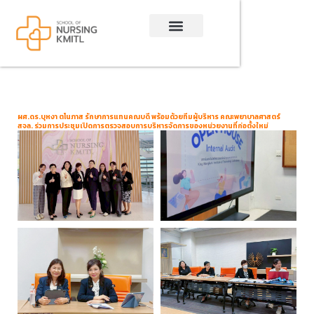
Skip
to
content
ผศ.ดร.บุหงา ตโนภาส รักษาการแทนคณบดี พร้อมด้วยทีมผู้บริหาร คณะพยาบาลศาสตร์
สจล. ร่วมการประชุมเปิดการตรวจสอบการบริหารจัดการของหน่วยงานที่ก่อตั้งใหม่