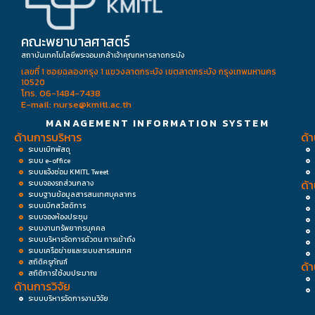
คณะพยาบาลศาสตร์
สถาบันเทคโนโลยีพระจอมเกล้าเจ้าคุณทหารลาดกระบัง
เลขที่ 1 ซอยฉลองกรุง 1 แขวงลาดกระบัง เขตลาดกระบัง กรุงเทพมหานคร
10520
โทร. 06-1484-7438
E-mail: nurse@kmitl.ac.th
MANAGEMENT INFORMATION SYSTEM
ด้านการบริหาร
ด้
ระบบเบิกพัสดุ
ระบบ e-office
ระบบแจ้งซ่อม KMITL Tweet
ด้
ระบบจองรถส่วนกลาง
ระบบฐานข้อมูลสารสนเทศบุคลากร
ระบบเบิกสวัสดิการ
ระบบจองห้องประชุม
ระบบงานทรัพยากรบุคคล
ระบบบริหารจัดการตัวตน การเข้าถึง
ระบบเครือข่ายและระบบสารสนเทศ
สถิติครุภัณฑ์
ด้
สถิติการใช้งบประมาณ
ด้านการวิจัย
ระบบบริหารจัดการงานวิจัย