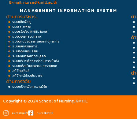
E-mail: nurse@kmitl.ac.th
MANAGEMENT INFORMATION SYSTEM
ด้านการบริหาร
ด้
ระบบเบิกพัสดุ
ระบบ e-office
ระบบแจ้งซ่อม KMITL Tweet
ด้
ระบบจองรถส่วนกลาง
ระบบฐานข้อมูลสารสนเทศบุคลากร
ระบบเบิกสวัสดิการ
ระบบจองห้องประชุม
ระบบงานทรัพยากรบุคคล
ระบบบริหารจัดการตัวตน การเข้าถึง
ระบบเครือข่ายและระบบสารสนเทศ
สถิติครุภัณฑ์
ด้
สถิติการใช้งบประมาณ
ด้านการวิจัย
ระบบบริหารจัดการงานวิจัย
Copyright © 2024 School of Nursing, KMITL
nursekmitl
nursekmitl